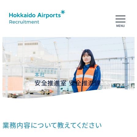
MENU
ホーム
People
社員インタビュー
HAP社員紹介
座談会01：HAP一期生
座談会02：育休パパ
本社
座談会03：HAP転職者トーク
安全推進室 安全推進課
Business
HAPの仕事
数字で見るHAP
プロジェクトストーリーズ
会社概要
Information
業務内容について教えてください
お知らせ