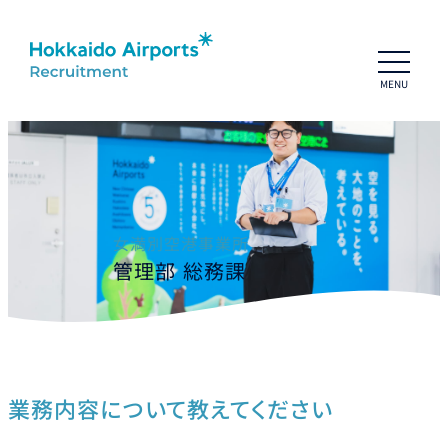
MENU
ホーム
People
社員インタビュー
HAP社員紹介
座談会01：HAP一期生
座談会02：育休パパ
女満別空港事業所
座談会03：HAP転職者トーク
管理部 総務課
Business
HAPの仕事
数字で見るHAP
プロジェクトストーリーズ
会社概要
Information
業務内容について教えてください
お知らせ