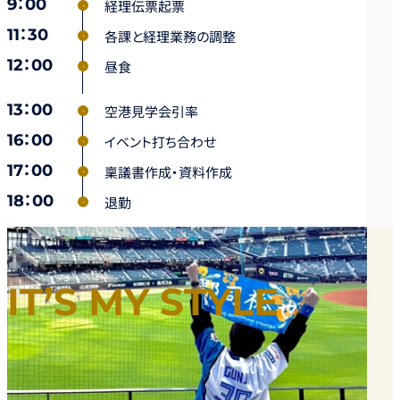
9：00
経理伝票起票
11：30
各課と経理業務の調整
12：00
昼食
13：00
空港見学会引率
16：00
イベント打ち合わせ
17：00
稟議書作成・資料作成
18：00
退勤
IT’S MY STYLE