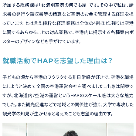
Environment
所属する総務課は「女満別空港の何でも屋」です。その中で私は、請
求書の発行や領収書等の精算など空港のお金を管理する経理を担
福利厚生・研修制度
よくある質問
っています。とは言え純粋な経理業務は全体の4割ほど。残りは空港
に関するあらゆることの対応業務で、空港内に掲示する各種案内ポ
スターのデザインなども手がけています。
就職活動でHAPを志望した理由は？
子どもの頃から空港のワクワクする非日常感が好きで、空港を職場
にしようと決めて全国の空港運営会社を調べました。出身は関東で
すが、北海道内7空港の運営というHAPのスケール感は大きな魅力
でした。また観光促進などで地域との関係性が強く、大学で専攻した
観光学の知見が生かせると考えたことも志望の理由です。