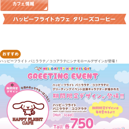
ハッピーフライト バニララテ／ココアラテにシナモロールデザインが登場！