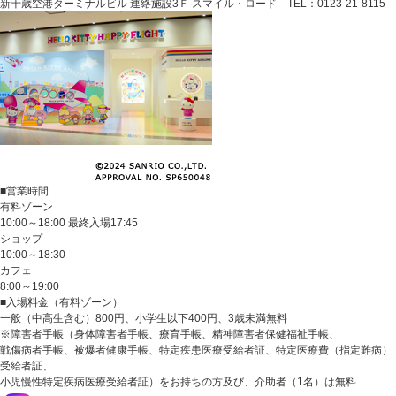
新千歳空港ターミナルビル 連絡施設3Ｆ スマイル・ロード TEL：0123-21-8115
■営業時間
有料ゾーン
10:00～18:00 最終入場17:45
ショップ
10:00～18:30
カフェ
8:00～19:00
■入場料金（有料ゾーン）
一般（中高生含む）800円、小学生以下400円、3歳未満無料
※障害者手帳（身体障害者手帳、療育手帳、精神障害者保健福祉手帳、
戦傷病者手帳、被爆者健康手帳、特定疾患医療受給者証、特定医療費（指定難病）
受給者証、
小児慢性特定疾病医療受給者証）をお持ちの方及び、介助者（1名）は無料