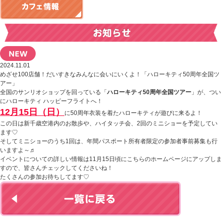
2024.11.01
めざせ100店舗！だいすきなみんなに会いにいくよ！「ハローキティ50周年全国ツ
アー」
全国のサンリオショップを回っている「
ハローキティ50周年全国ツアー
」が、つい
にハローキティ ハッピーフライトへ！
12月15日（日）
に50周年衣装を着たハローキティが遊びに来るよ！
この日は新千歳空港内のお散歩や、ハイタッチ会、2回のミニショーを予定してい
ます♡
そしてミニショーのうち1回は、年間パスポート所有者限定の参加者事前募集も行
いますよ～♬
イベントについての詳しい情報は11月15日頃にこちらのホームページにアップしま
すので、皆さんチェックしてくださいね！
たくさんの参加お待ちしてます♡