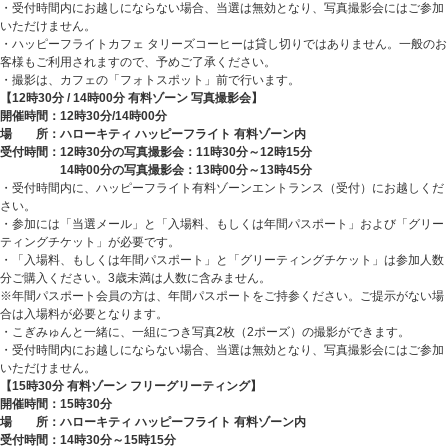
・受付時間内にお越しにならない場合、当選は無効となり、写真撮影会にはご参加
いただけません。
・ハッピーフライトカフェ タリーズコーヒーは貸し切りではありません。一般のお
客様もご利用されますので、予めご了承ください。
・撮影は、カフェの「フォトスポット」前で行います。
【
12
時
30
分
/ 14
時
00
分 有料ゾーン 写真撮影会
】
開催時間：
12
時
30
分
/14
時
00
分
場 所：
ハローキティ
ハッピーフライト 有料ゾーン内
受付時間：
12
時
30
分の写真撮影会：
11
時
30
分～
12
時
15
分
14
時
00
分の写真撮影会：
13
時
00
分～
13
時
45
分
・受付時間内に、ハッピーフライト有料ゾーンエントランス（受付）にお越しくだ
さい。
・参加には「当選メール」と「入場料、もしくは年間パスポート」および「グリー
ティングチケット」が必要です。
・「入場料、もしくは年間パスポート」と「グリーティングチケット」は参加人数
分ご購入ください。
3
歳未満は人数に含みません。
※年間パスポート会員の方は、年間パスポートをご持参ください。ご提示がない場
合は入場料が必要となります。
・こぎみゅんと一緒に、一組につき写真
2
枚（
2
ポーズ）の撮影ができます。
・
受付時間内にお越しにならない場合、当選は無効となり、写真撮影会にはご参加
いただけません。
【
15
時
30
分 有料ゾーン フリーグリーティング】
開催時間：
15
時
30
分
場 所：
ハローキティ
ハッピーフライト 有料ゾーン内
受付時間：
14
時
30
分～
15
時
15
分