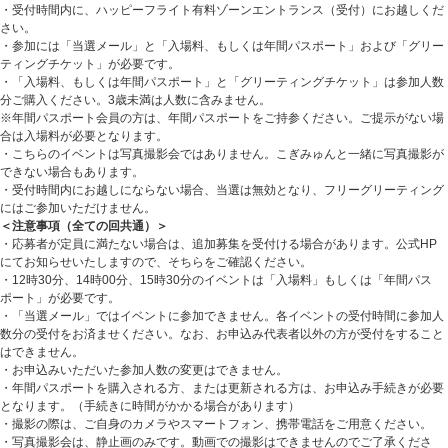
・受付時間内に、ハッピーフライト有料ゾーンエントランス（受付）にお越しくだ
さい。
・参加には「当選メール」と「入場料、もしくは年間パスポート」および「グリー
ティングチケット」が必要です。
・「入場料、もしくは年間パスポート」と「グリーティングチケット」は参加人数
分ご購入ください。
3
歳未満は人数に含みません。
※年間パスポート会員の方は、年間パスポートをご持参ください。ご提示がない場
合は入場料が必要となります。
・こちらのイベントは写真撮影会ではありません。こぎみゅんと一緒に写真撮影が
できない場合もあります。
・受付時間内にお越しにならない場合、当選は無効となり、フリーグリーティング
にはご参加いただけません。
＜注意事項（全ての回共通）＞
・応募者が定員に満たない場合は、追加募集を受付ける場合があります。公式
HP
にてお知らせいたしますので、そちらをご確認ください。
・
12
時
30
分、
14
時
00
分、
15
時
30
分のイベントは「入場料」もしくは「年間パス
ポート」が必要です。
・「当選メール」ではイベントに参加できません。各イベントの受付時間に参加人
数分の受付をお済ませください。なお、お申込み代表者以外の方が受付をすること
はできません。
・お申込みいただいた参加人数の変更はできません。
・年間パスポートを購入される方、または更新される方は、お申込み手続きが必要
となります。（手続きに時間がかかる場合があります）
・撮影の際は、ご自身のカメラやスマートフォン、携帯電話をご用意ください。
・写真撮影会は、静止画のみです。動画での撮影はできませんのでご了承くださ