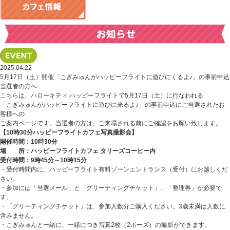
2025.04.22
5月17日（土）開催「こぎみゅんがハッピーフライトに遊びにくるよ♪」の事前申込
当選者の方へ
こちらは、ハローキティ ハッピーフライトで5月17日（土）に行なわれる
「こぎみゅんがハッピーフライトに遊びに来るよ♪」の事前申込にご当選されたお
客様への
ご案内ページです。当選者の方は、ご来場される前にご確認をお願い致します。
【10時30分ハッピーフライトカフェ写真撮影会】
開催時間：10時30分
場 所：ハッピーフライトカフェ タリーズコーヒー内
受付時間：9時45分～10時15分
・受付時間内に、ハッピーフライト有料ゾーンエントランス（受付）にお越しくだ
さい。
・参加には「当選メール」と「グリーティングチケット」、「整理券」が必要で
す。
・「グリーティングチケット」は、参加人数分ご購入ください。
3
歳未満は人数に
含みません。
・こぎみゅんと一緒に、一組につき写真
2
枚（
2
ポーズ）の撮影ができます。