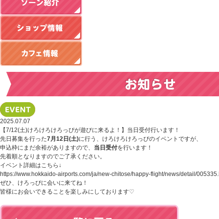
2025.07.07
【7/12(土)けろけろけろっぴが遊びに来るよ！】当日受付行います！
先日募集を行った
7
月
12
日
(
土
)
に行う、けろけろけろっぴのイベントですが、
申込枠にまだ余裕がありますので、
当日受付
を行います！
先着順となりますのでご了承ください。
イベント詳細はこちら↓
https://www.hokkaido-airports.com/ja/new-chitose/happy-flight/news/detail/005335.
ぜひ、けろっぴに会いに来てね！
皆様にお会いできることを楽しみにしております
♡