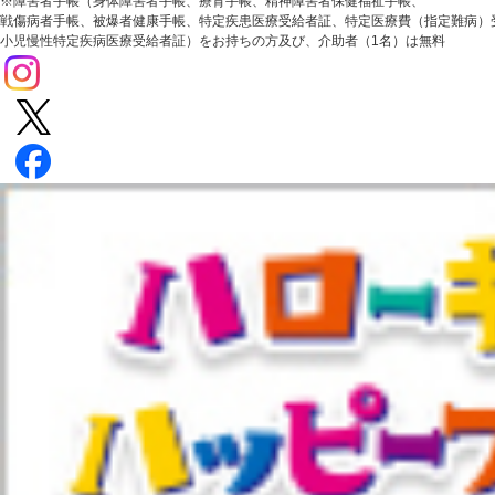
※障害者手帳（身体障害者手帳、療育手帳、精神障害者保健福祉手帳、
戦傷病者手帳、被爆者健康手帳、特定疾患医療受給者証、特定医療費（指定難病）
小児慢性特定疾病医療受給者証）をお持ちの方及び、介助者（1名）は無料