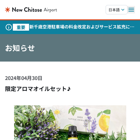
本文へスキップします。
日本語
新千歳空港駐車場の料金改定およびサービス拡充につ
重要
いて
お知らせ
2024年04月30日
限定アロマオイルセット♪