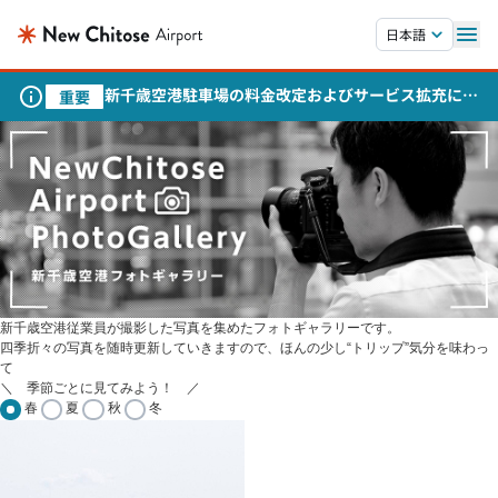
本文へスキップします。
日本語
新千歳空港駐車場の料金改定およびサービス拡充につ
重要
いて
新千歳空港従業員が撮影した写真を集めたフォトギャラリーです。
四季折々の写真を随時更新していきますので、ほんの少し“トリップ”気分を味わっ
て
＼ 季節ごとに見てみよう！ ／
春
夏
秋
冬